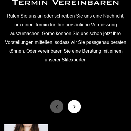
Termin Vereinbaren
Lieferung oder
Persönliche
Abholung
Vermessung
Rufen Sie uns an oder schreiben Sie uns eine Nachricht,
um einen Termin für Ihre persönliche Vermessung
Sobald der Anzug fertig ist, benachrichtigen wir Sie
Zu Ihrem gewünschten Termin warten ein Glas
auszumachen. Gerne können Sie uns schon jetzt Ihre
umgehend. Sie können das Ergebnis gerne in unserem
Champagner und Ihr Stilberater mit Massband auf Sie. Mit
Vorstellungen mitteilen, sodass wir Sie passgenau beraten
Modehaus in Vaduz abholen und bei der Gelegenheit nach
geübten Händen vermessen wir die Stellen, die wichtig
können. Oder vereinbaren Sie eine Beratung mit einem
den passenden Accessoires stöbern. Oder Sie lassen sich
sind, damit Ihr massgeschneiderter Anzug am Ende wie
unserer Stilexperten
das Kleidungsstück bequem nach Hause liefern – auch,
angegossen sitzt. Ausserdem unterstützen wir Sie dabei,
wenn das nicht in Liechtenstein liegt.
Ihr Outfit zusammenzustellen.